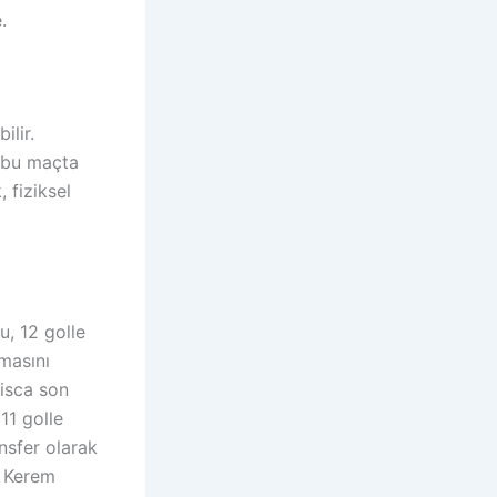
.
ilir.
e bu maçta
 fiziksel
, 12 golle
masını
Visca son
11 golle
nsfer olarak
n Kerem