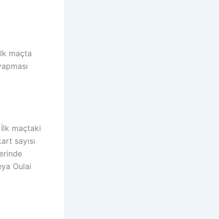
İlk maçta
 yapması
 İlk maçtaki
kart sayısı
lerinde
eya Oulai