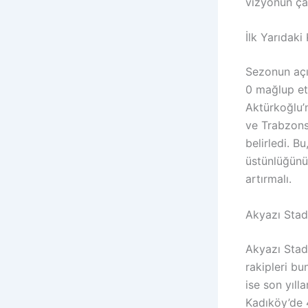
vizyonun çar
İlk Yarıdaki
Sezonun açı
0 mağlup et
Aktürkoğlu’
ve Trabzons
belirledi. B
üstünlüğünü
artırmalı.
Akyazı Stad
Akyazı Stady
rakipleri bu
ise son yıl
Kadıköy’de 4