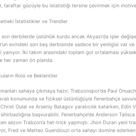
 taraftar gücüyle bu istatistiği tersine çevirmek için motive
etteki İstatistikler ve Trendler
son derbilerde üstünlük kurdu ancak Akyazı’da işler değişeb
’un evindeki son beş derbisinde sadece bir yenilgisi var v
i yanıyor. İki takım arasındaki toplam gol ortalaması yüksek,
e her zaman ön planda.
uların Rolü ve Beklentiler
manları sahaya çıkmaya hazır. Trabzonspor’da Paul Onuachu
 kralı konumunda ve fiziksel üstünlüğüyle Fenerbahçe savun
Christ Oulai ve Arseniy Batagov yaratıcılık katarken, Edin 
sihirbazlığına başvurabilir. Fenerbahçe’de Anderson Talisca 
çen sezon Trabzon’a hat-trick yapmıştı. Jhon Duran yeni tra
ıyor, Fred ve Matteo Guendouzi orta sahayı domine ederke