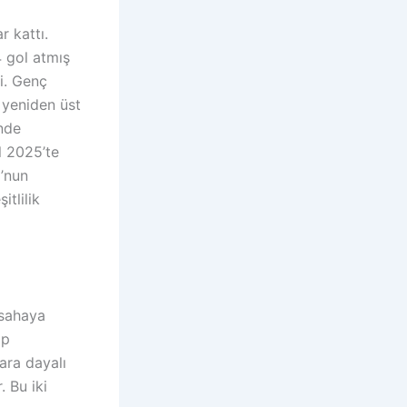
 kattı.
 gol atmış
i. Genç
 yeniden üst
nde
l 2025’te
o’nun
itlilik
 sahaya
ip
ara dayalı
 Bu iki