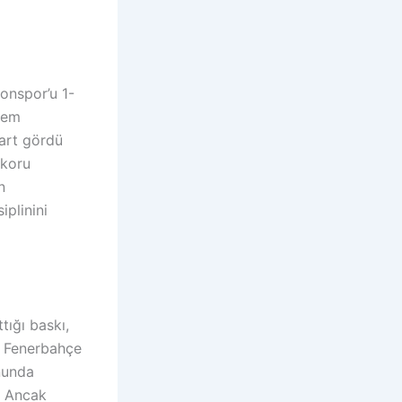
onspor’u 1-
rem
kart gördü
skoru
n
plinini
tığı baskı,
r. Fenerbahçe
nunda
ü. Ancak