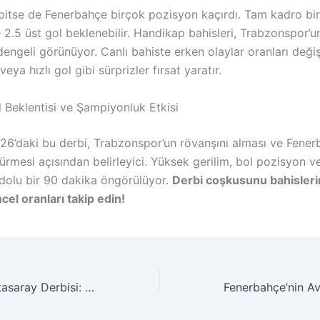
 bitse de Fenerbahçe birçok pozisyon kaçırdı. Tam kadro bir
2.5 üst gol beklenebilir. Handikap bahisleri, Trabzonspor’u
dengeli görünüyor. Canlı bahiste erken olaylar oranları değişt
veya hızlı gol gibi sürprizler fırsat yaratır.
 Beklentisi ve Şampiyonluk Etkisi
26’daki bu derbi, Trabzonspor’un rövanşını alması ve Fener
dürmesi açısından belirleyici. Yüksek gerilim, bol pozisyon ve
dolu bir 90 dakika öngörülüyor.
Derbi coşkusunu bahisleri
cel oranları takip edin!
Beşiktaş ve Galatasaray Derbisi: Sezonun Kadıncı Maçı