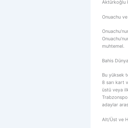
Aktürkoğlu k
Onuachu ve 
Onuachu’nun 
Onuachu’nun 
muhtemel.
Bahis Dünyas
Bu yüksek te
8 sarı kart 
üstü veya il
Trabzonspor
adaylar ara
Alt/Üst ve 