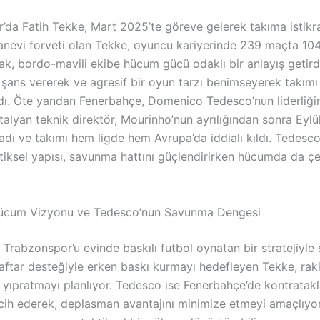
’da Fatih Tekke, Mart 2025’te göreve gelerek takıma istikrar
anevi forveti olan Tekke, oyuncu kariyerinde 239 maçta 104
rak, bordo-mavili ekibe hücum gücü odaklı bir anlayış getird
 şans vererek ve agresif bir oyun tarzı benimseyerek takımı
şıdı. Öte yandan Fenerbahçe, Domenico Tedesco’nun liderliği
İtalyan teknik direktör, Mourinho’nun ayrılığından sonra Eylü
adı ve takımı hem ligde hem Avrupa’da iddialı kıldı. Tedesc
aktiksel yapısı, savunma hattını güçlendirirken hücumda da çeş
Hücum Vizyonu ve Tedesco’nun Savunma Dengesi
 Trabzonspor’u evinde baskılı futbol oynatan bir stratejiyle
raftar desteğiyle erken baskı kurmayı hedefleyen Tekke, rak
 yıpratmayı planlıyor. Tedesco ise Fenerbahçe’de kontratakl
cih ederek, deplasman avantajını minimize etmeyi amaçlıyor.