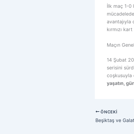
İlk maç 1-0
mücadelede 
avantajıyla 
kırmızı kart 
Maçın Genel
14 Şubat 20
serisini sür
coşkusuyla 
yaşatın, gün
ÖNCEKI