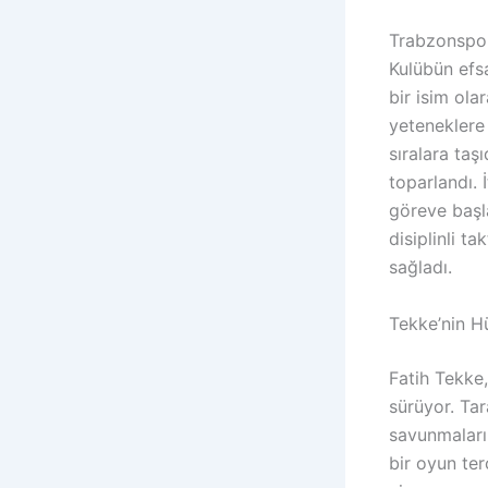
Trabzonspor
Kulübün efs
bir isim ola
yeteneklere
sıralara ta
toparlandı. 
göreve başl
disiplinli t
sağladı.
Tekke’nin 
Fatih Tekke,
sürüyor. Ta
savunmaları
bir oyun ter