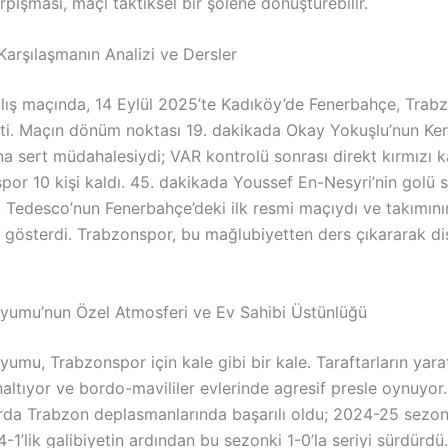
pışması, maçı taktiksel bir şölene dönüştürebilir.
 Karşılaşmanın Analizi ve Dersler
lış maçında, 14 Eylül 2025’te Kadıköy’de Fenerbahçe, Trabz
ti. Maçın dönüm noktası 19. dakikada Okay Yokuşlu’nun Ke
na sert müdahalesiydi; VAR kontrolü sonrası direkt kırmızı 
por 10 kişi kaldı. 45. dakikada Youssef En-Nesyri’nin golü 
u, Tedesco’nun Fenerbahçe’deki ilk resmi maçıydı ve takımını
 gösterdi. Trabzonspor, bu mağlubiyetten ders çıkararak disi
yumu’nun Özel Atmosferi ve Ev Sahibi Üstünlüğü
umu, Trabzonspor için kale gibi bir kale. Taraftarların yarat
naltıyor ve bordo-mavililer evlerinde agresif presle oynuyo
larda Trabzon deplasmanlarında başarılı oldu; 2024-25 sezo
-1’lik galibiyetin ardından bu sezonki 1-0’la seriyi sürdürd