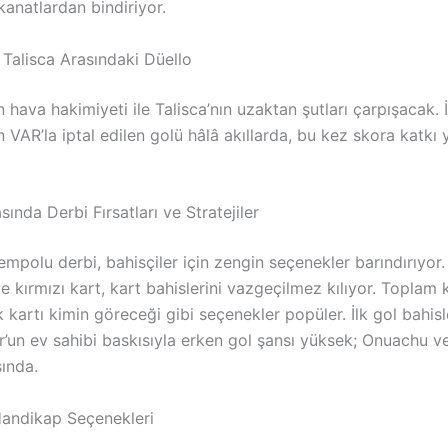
anatlardan bindiriyor.
Talisca Arasındaki Düello
hava hakimiyeti ile Talisca’nın uzaktan şutları çarpışacak. 
VAR’la iptal edilen golü hâlâ akıllarda, bu kez skora katkı
ında Derbi Fırsatları ve Stratejiler
mpolu derbi, bahisçiler için zengin seçenekler barındırıyor.
ve kırmızı kart, kart bahislerini vazgeçilmez kılıyor. Toplam 
k kartı kimin göreceği gibi seçenekler popüler. İlk gol bahis
’un ev sahibi baskısıyla erken gol şansı yüksek; Onuachu v
sında.
Handikap Seçenekleri