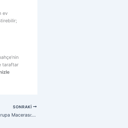
n ev
irebilir;
bahçe’nin
 taraftar
nizle
SONRAKI
Fenerbahçe’nin Avrupa Macerası: Zorlu Nottingham Forest Sınavı