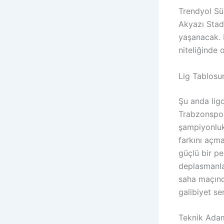
Trendyol Sü
Akyazı Stad
yaşanacak. 
niteliğinde 
Lig Tablosu
Şu anda ligd
Trabzonspor
şampiyonluk
farkını açm
güçlü bir pe
deplasmanla
saha maçınd
galibiyet ser
Teknik Adam