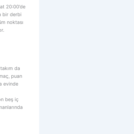
at 20:00’de
 bir derbi
nüm noktası
r.
 takım da
 maç, puan
a evinde
on beş iç
manlarında