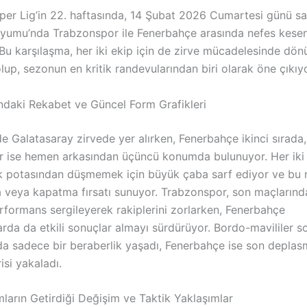
per Lig’in 22. haftasında, 14 Şubat 2026 Cumartesi günü sa
yumu’nda Trabzonspor ile Fenerbahçe arasında nefes kesen
Bu karşılaşma, her iki ekip için de zirve mücadelesinde dö
olup, sezonun en kritik randevularından biri olarak öne çıkıyo
ndaki Rekabet ve Güncel Form Grafikleri
e Galatasaray zirvede yer alırken, Fenerbahçe ikinci sırada,
 ise hemen arkasından üçüncü konumda bulunuyor. Her iki
 potasından düşmemek için büyük çaba sarf ediyor ve bu
a veya kapatma fırsatı sunuyor. Trabzonspor, son maçlarınd
rformans sergileyerek rakiplerini zorlarken, Fenerbahçe
rda da etkili sonuçlar almayı sürdürüyor. Bordo-mavililer s
a sadece bir beraberlik yaşadı, Fenerbahçe ise son deplas
isi yakaladı.
ların Getirdiği Değişim ve Taktik Yaklaşımlar