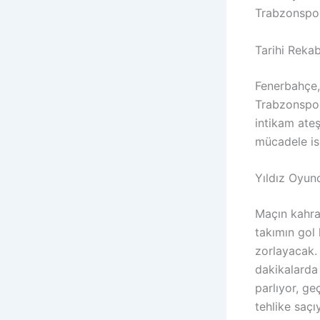
Trabzonspor,
Tarihi Rekab
Fenerbahçe, 
Trabzonspor
intikam ateş
mücadele is
Yıldız Oyunc
Maçın kahra
takımın gol
zorlayacak. 
dakikalarda 
parlıyor, ge
tehlike saç