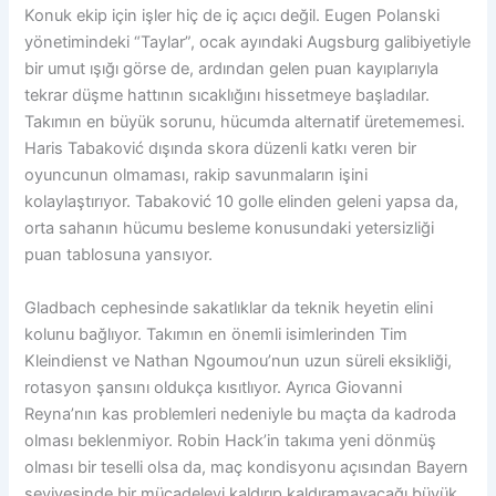
Konuk ekip için işler hiç de iç açıcı değil. Eugen Polanski
yönetimindeki “Taylar”, ocak ayındaki Augsburg galibiyetiyle
bir umut ışığı görse de, ardından gelen puan kayıplarıyla
tekrar düşme hattının sıcaklığını hissetmeye başladılar.
Takımın en büyük sorunu, hücumda alternatif üretememesi.
Haris Tabaković dışında skora düzenli katkı veren bir
oyuncunun olmaması, rakip savunmaların işini
kolaylaştırıyor. Tabaković 10 golle elinden geleni yapsa da,
orta sahanın hücumu besleme konusundaki yetersizliği
puan tablosuna yansıyor.
Gladbach cephesinde sakatlıklar da teknik heyetin elini
kolunu bağlıyor. Takımın en önemli isimlerinden Tim
Kleindienst ve Nathan Ngoumou’nun uzun süreli eksikliği,
rotasyon şansını oldukça kısıtlıyor. Ayrıca Giovanni
Reyna’nın kas problemleri nedeniyle bu maçta da kadroda
olması beklenmiyor. Robin Hack’in takıma yeni dönmüş
olması bir teselli olsa da, maç kondisyonu açısından Bayern
seviyesinde bir mücadeleyi kaldırıp kaldıramayacağı büyük