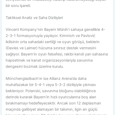
bir soru işareti.
Taktiksel Analiz ve Saha Dizilişleri
Vincent Kompany’nin Bayern Münih’i sahaya genellikle 4-
2-3-1 formasyonuyla yayılıyor. Kimmich ve Pavlović
ikilisinin orta sahadaki sertliği ve oyun görüşü, beklerin
(Davies ve Laimer) hücuma sınırsız destek vermesini
sağlıyor. Bayern’in oyun felsefesi, rakibi kendi yarı sahasına
hapsetmek ve kanat organizasyonlarıyla savunma
dengesini bozmak üzerine kurulu.
Mönchengladbach’ın ise Allianz Arena’da daha
muhafazakar bir 5-4-1 veya 5-3-2 dizilişiyle çıkması
bekleniyor. Polanski, savunma bloğunu olabildiğince
derinde kurarak Bayern’in hızlı oyuncularına boş alan
bırakmamayı hedefleyecektir. Ancak son 12 deplasman
maçında galibiyet alamayan bir takımın, ligin en güçlü