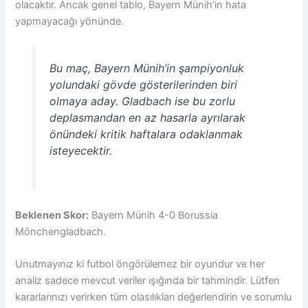
olacaktır. Ancak genel tablo, Bayern Münih’in hata
yapmayacağı yönünde.
Bu maç, Bayern Münih’in şampiyonluk
yolundaki gövde gösterilerinden biri
olmaya aday. Gladbach ise bu zorlu
deplasmandan en az hasarla ayrılarak
önündeki kritik haftalara odaklanmak
isteyecektir.
Beklenen Skor:
Bayern Münih 4-0 Borussia
Mönchengladbach.
Unutmayınız ki futbol öngörülemez bir oyundur ve her
analiz sadece mevcut veriler ışığında bir tahmindir. Lütfen
kararlarınızı verirken tüm olasılıkları değerlendirin ve sorumlu