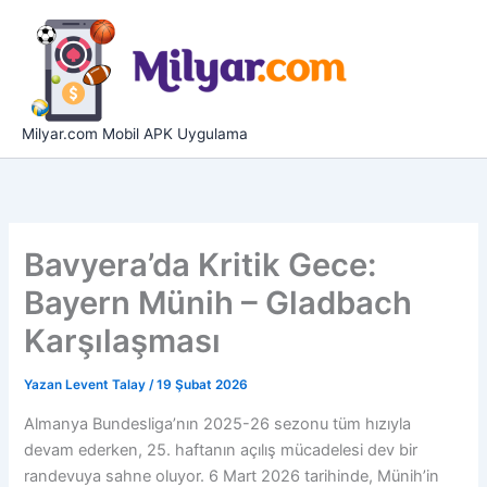
İçeriğe
atla
Milyar.com Mobil APK Uygulama
Bavyera’da Kritik Gece:
Bayern Münih – Gladbach
Karşılaşması
Yazan
Levent Talay
/
19 Şubat 2026
Almanya Bundesliga’nın 2025-26 sezonu tüm hızıyla
devam ederken, 25. haftanın açılış mücadelesi dev bir
randevuya sahne oluyor. 6 Mart 2026 tarihinde, Münih’in