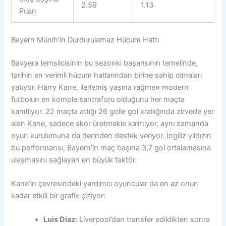
2.59
1.13
Puan
Bayern Münih’in Durdurulamaz Hücum Hattı
Bavyera temsilcisinin bu sezonki başarısının temelinde,
tarihin en verimli hücum hatlarından birine sahip olmaları
yatıyor. Harry Kane, ilerlemiş yaşına rağmen modern
futbolun en komple santraforu olduğunu her maçta
kanıtlıyor. 22 maçta attığı 26 golle gol krallığında zirvede yer
alan Kane, sadece skor üretmekle kalmıyor, aynı zamanda
oyun kurulumuna da derinden destek veriyor. İngiliz yıldızın
bu performansı, Bayern’in maç başına 3,7 gol ortalamasına
ulaşmasını sağlayan en büyük faktör.
Kane’in çevresindeki yardımcı oyuncular da en az onun
kadar etkili bir grafik çiziyor:
Luis Díaz:
Liverpool’dan transfer edildikten sonra