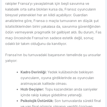
rakipler Fransa’yı yavaşlatmak için beşli savunma ve
kalabalık orta saha blokları kursa da, Fransız oyuncuların
bireysel yetenekleri her an kilidi açabiliyor. Guardian
analizlerine göre, Fransa o maçta turnuvanın en düşük şut
istatistiklerinden birini yakalasa da, savunma güvenliğinden
ödün vermeyerek pragmatik bir galibiyet aldı. Bu durum, Fas
maçı öncesinde Fransa’nın sadece estetik değil, sonuç
odaklı bir takım olduğunu da kanıtlıyor.
Fransa’nın bu turnuvadaki başarısının temelinde şu unsurlar
yatıyor:
Kadro Derinliği:
Yedek kulübesinde bekleyen
oyuncuların, oyuna girdiklerinde as oyuncuları
aratmayacak kalitede olması.
Hızlı Geçişler:
Topu kazandıkları anda saniyeler
içinde rakip kaleye gidebilme yeteneği.
Psikolojik Üstünlük:
Son turnuvalarda sürekli final
ve yarı final görmüş olmanın verdiği özgüven.