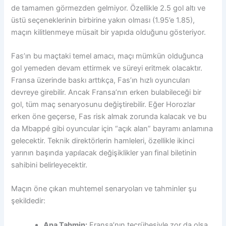
de tamamen görmezden gelmiyor. Özellikle 2.5 gol altı ve
üstü seçeneklerinin birbirine yakın olması (1.95’e 1.85),
maçın kilitlenmeye müsait bir yapıda olduğunu gösteriyor.
Fas’ın bu maçtaki temel amacı, maçı mümkün olduğunca
gol yemeden devam ettirmek ve süreyi eritmek olacaktır.
Fransa üzerinde baskı arttıkça, Fas’ın hızlı oyuncuları
devreye girebilir. Ancak Fransa’nın erken bulabileceği bir
gol, tüm maç senaryosunu değiştirebilir. Eğer Horozlar
erken öne geçerse, Fas risk almak zorunda kalacak ve bu
da Mbappé gibi oyuncular için “açık alan” bayramı anlamına
gelecektir. Teknik direktörlerin hamleleri, özellikle ikinci
yarının başında yapılacak değişiklikler yarı final biletinin
sahibini belirleyecektir.
Maçın öne çıkan muhtemel senaryoları ve tahminler şu
şekildedir:
Ana Tahmin:
Fransa’nın tecrübesiyle zor da olsa