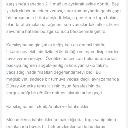
karşısında sahadan 2-1 mağlup ayrılarak evine döndü. Beş
yıldızlı ekibin bu erken vedası, spor kamuoyunda geniş çaplı
bir tartışmanın fitilini ateşledi. Maçın genelinde topa hakim
olan taraf olmalarına rağmen, son vuruşlardaki etkisizlik ve
savunma hataları bu ağır sonucu beraberinde getirdi.
Karşılaşmanın gidişatını değiştiren en önemli faktör,
İskandinav ekibinin fiziksel üstünlüğü ve oyun disiplininden
taviz vermemesiydi. Özellikle maçın son bölümünde artan
baskıya rağmen soğukkanlılığını koruyan rakip takım,
yakaladığı nadir fırsatları değerlendirmeyi bildi. Bu
mağlubiyet, sadece bir turnuva vedası değil, aynı zamanda
Güney Amerika temsilcisinin oyun felsefesinin de
sorgulandığı bir dönüm noktası olarak tarihe geçti.
Karşılaşmanın Teknik Analizi ve İstatistikler
Mücadelenin istatistiklerine bakıldığında, topa sahip olma
oranlarında büyük bir fark gözlemlense de bu durum