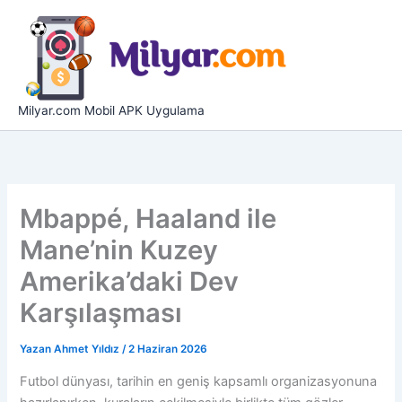
İçeriğe
atla
Milyar.com Mobil APK Uygulama
Mbappé, Haaland ile
Mane’nin Kuzey
Amerika’daki Dev
Karşılaşması
Yazan
Ahmet Yıldız
/
2 Haziran 2026
Futbol dünyası, tarihin en geniş kapsamlı organizasyonuna