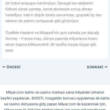
bir futbol anlayışını benimsiyor. Senegal ise rakiplerini
fiziksel olarak yıpratıp, kanat akınlarıyla sonuç almayı
hedefliyor. Irak’ın düşük bloklu savunması, gruptaki üç dev
takımın da sabrını zorlayacak gibi görünüyor.
Özellikle Haaland ve Mbappé’nin aynı sahada yer alacağı
Norveç – Fransa maçı, dünya çapında milyarlarca insanı
ekran başına kilitleyecektir. Bir tarafta hızıyla rüzgar gibi
esen
ÖNCEKI
SONRAKI
Milyar.com bahis ve casino markası sana milyarder olmanın
keyfini yaşatacak. 8000TL hoşgeldin bonusu uygulaması ile bahis
ve casino dünyasına giriş yapan Milyar.com ile kazanmak için,