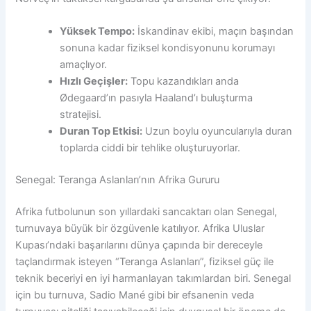
Yüksek Tempo:
İskandinav ekibi, maçın başından
sonuna kadar fiziksel kondisyonunu korumayı
amaçlıyor.
Hızlı Geçişler:
Topu kazandıkları anda
Ødegaard’ın pasıyla Haaland’ı buluşturma
stratejisi.
Duran Top Etkisi:
Uzun boylu oyuncularıyla duran
toplarda ciddi bir tehlike oluşturuyorlar.
Senegal: Teranga Aslanları’nın Afrika Gururu
Afrika futbolunun son yıllardaki sancaktarı olan Senegal,
turnuvaya büyük bir özgüvenle katılıyor. Afrika Uluslar
Kupası’ndaki başarılarını dünya çapında bir dereceyle
taçlandırmak isteyen “Teranga Aslanları”, fiziksel güç ile
teknik beceriyi en iyi harmanlayan takımlardan biri. Senegal
için bu turnuva, Sadio Mané gibi bir efsanenin veda