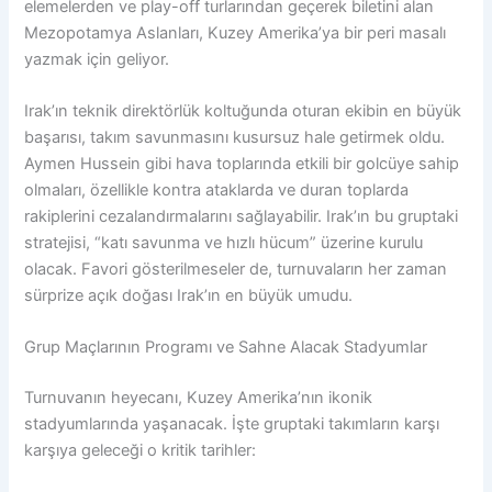
elemelerden ve play-off turlarından geçerek biletini alan
Mezopotamya Aslanları, Kuzey Amerika’ya bir peri masalı
yazmak için geliyor.
Irak’ın teknik direktörlük koltuğunda oturan ekibin en büyük
başarısı, takım savunmasını kusursuz hale getirmek oldu.
Aymen Hussein gibi hava toplarında etkili bir golcüye sahip
olmaları, özellikle kontra ataklarda ve duran toplarda
rakiplerini cezalandırmalarını sağlayabilir. Irak’ın bu gruptaki
stratejisi, “katı savunma ve hızlı hücum” üzerine kurulu
olacak. Favori gösterilmeseler de, turnuvaların her zaman
sürprize açık doğası Irak’ın en büyük umudu.
Grup Maçlarının Programı ve Sahne Alacak Stadyumlar
Turnuvanın heyecanı, Kuzey Amerika’nın ikonik
stadyumlarında yaşanacak. İşte gruptaki takımların karşı
karşıya geleceği o kritik tarihler: