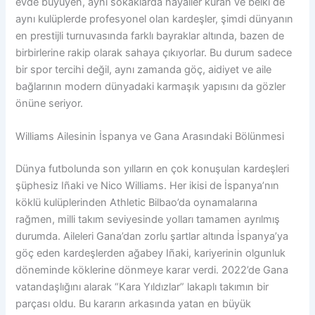
evde büyüyen, aynı sokaklarda hayaller kuran ve belki de
aynı kulüplerde profesyonel olan kardeşler, şimdi dünyanın
en prestijli turnuvasında farklı bayraklar altında, bazen de
birbirlerine rakip olarak sahaya çıkıyorlar. Bu durum sadece
bir spor tercihi değil, aynı zamanda göç, aidiyet ve aile
bağlarının modern dünyadaki karmaşık yapısını da gözler
önüne seriyor.
Williams Ailesinin İspanya ve Gana Arasındaki Bölünmesi
Dünya futbolunda son yılların en çok konuşulan kardeşleri
şüphesiz Iñaki ve Nico Williams. Her ikisi de İspanya’nın
köklü kulüplerinden Athletic Bilbao’da oynamalarına
rağmen, milli takım seviyesinde yolları tamamen ayrılmış
durumda. Aileleri Gana’dan zorlu şartlar altında İspanya’ya
göç eden kardeşlerden ağabey Iñaki, kariyerinin olgunluk
döneminde köklerine dönmeye karar verdi. 2022’de Gana
vatandaşlığını alarak “Kara Yıldızlar” lakaplı takımın bir
parçası oldu. Bu kararın arkasında yatan en büyük