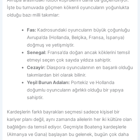
Avrupa arasındaki futbol köprülerini daha da güçlendiriyor.
İşte bu turnuvada göçmen kökenli oyuncuların yoğunlukta
olduğu bazı milli takımlar:
Fas:
Kadrosundaki oyuncuların büyük çoğunluğu
Avrupa’da (Hollanda, Belçika, Fransa, İspanya)
doğmuş ve yetişmiştir.
Senegal:
Fransa’da doğan ancak köklerini temsil
etmeyi seçen çok sayıda yıldıza sahiptir.
Cezayir:
Diaspora oyuncularının en başarılı olduğu
takımlardan biri olarak bilinir.
Yeşil Burun Adaları:
Portekiz ve Hollanda
doğumlu oyuncuların ağırlıklı olduğu bir yapıya
sahiptir.
Kardeşlerin farklı bayrakları seçmesi sadece kişisel bir
kariyer planı değil, aynı zamanda ailelerin her iki kültüre olan
bağlılığını da temsil ediyor. Geçmişte Boateng kardeşlerle
(Almanya ve Gana) başlayan bu gelenek, bugün çok daha