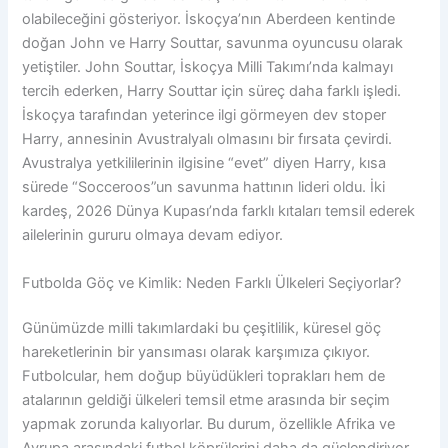
olabileceğini gösteriyor. İskoçya’nın Aberdeen kentinde
doğan John ve Harry Souttar, savunma oyuncusu olarak
yetiştiler. John Souttar, İskoçya Milli Takımı’nda kalmayı
tercih ederken, Harry Souttar için süreç daha farklı işledi.
İskoçya tarafından yeterince ilgi görmeyen dev stoper
Harry, annesinin Avustralyalı olmasını bir fırsata çevirdi.
Avustralya yetkililerinin ilgisine “evet” diyen Harry, kısa
sürede “Socceroos”un savunma hattının lideri oldu. İki
kardeş, 2026 Dünya Kupası’nda farklı kıtaları temsil ederek
ailelerinin gururu olmaya devam ediyor.
Futbolda Göç ve Kimlik: Neden Farklı Ülkeleri Seçiyorlar?
Günümüzde milli takımlardaki bu çeşitlilik, küresel göç
hareketlerinin bir yansıması olarak karşımıza çıkıyor.
Futbolcular, hem doğup büyüdükleri toprakları hem de
atalarının geldiği ülkeleri temsil etme arasında bir seçim
yapmak zorunda kalıyorlar. Bu durum, özellikle Afrika ve