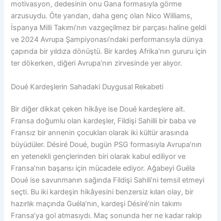
motivasyon, dedesinin onu Gana formasıyla görme
arzusuydu. Öte yandan, daha genç olan Nico Williams,
İspanya Milli Takımı’nın vazgeçilmez bir parçası haline geldi
ve 2024 Avrupa Şampiyonası’ndaki performansıyla dünya
çapında bir yıldıza dönüştü. Bir kardeş Afrika’nın gururu için
ter dökerken, diğeri Avrupa’nın zirvesinde yer alıyor.
Doué Kardeşlerin Sahadaki Duygusal Rekabeti
Bir diğer dikkat çeken hikâye ise Doué kardeşlere ait.
Fransa doğumlu olan kardeşler, Fildişi Sahilli bir baba ve
Fransız bir annenin çocukları olarak iki kültür arasında
büyüdüler. Désiré Doué, bugün PSG formasıyla Avrupa’nın
en yetenekli gençlerinden biri olarak kabul ediliyor ve
Fransa’nın başarısı için mücadele ediyor. Ağabeyi Guéla
Doué ise savunmanın sağında Fildişi Sahili’ni temsil etmeyi
seçti. Bu iki kardeşin hikâyesini benzersiz kılan olay, bir
hazırlık maçında Guéla’nın, kardeşi Désiré’nin takımı
Fransa’ya gol atmasıydı. Maç sonunda her ne kadar rakip