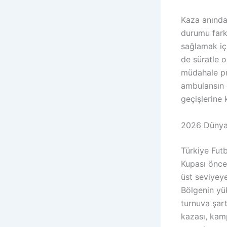
Kaza anında 
durumu fark
sağlamak içi
de süratle o
müdahale pro
ambulansın 
geçişlerine 
2026 Dünya 
Türkiye Fut
Kupası önces
üst seviyeye
Bölgenin yük
turnuva şart
kazası, kam