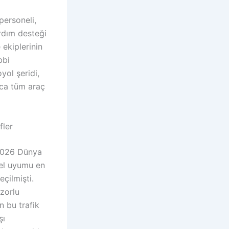
personeli,
rdım desteği
 ekiplerinin
bbi
yol şeridi,
nca tüm araç
fler
 2026 Dünya
sel uyumu en
çilmişti.
 zorlu
n bu trafik
şı