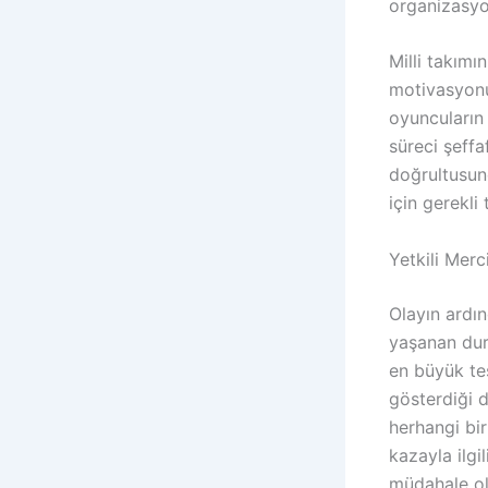
organizasyon
Milli takımı
motivasyonu
oyuncuların
süreci şeffa
doğrultusun
için gerekli
Yetkili Mer
Olayın ardın
yaşanan du
en büyük tes
gösterdiği 
herhangi bi
kazayla ilgi
müdahale olm