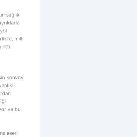
un sağlık
yrıklarla
oyol
ikte, milli
etti.
isin konvoy
enlikli
ardan
iği
yor ve bu
ns eseri