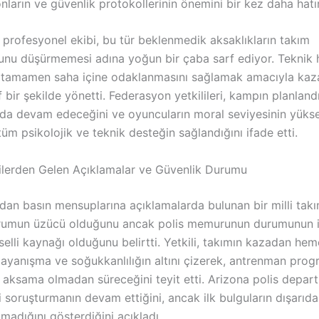
ların ve güvenlik protokollerinin önemini bir kez daha hatı
n profesyonel ekibi, bu tür beklenmedik aksaklıkların takım
nu düşürmemesi adına yoğun bir çaba sarf ediyor. Teknik 
 tamamen saha içine odaklanmasını sağlamak amacıyla kaz
f bir şekilde yönetti. Federasyon yetkilileri, kampın planland
da devam edeceğini ve oyuncuların moral seviyesinin yükse
 tüm psikolojik ve teknik desteğin sağlandığını ifade etti.
cilerden Gelen Açıklamalar ve Güvenlik Durumu
dan basın mensuplarına açıklamalarda bulunan bir milli takım
rumun üzücü olduğunu ancak polis memurunun durumunun iy
elli kaynağı olduğunu belirtti. Yetkili, takımın kazadan he
dayanışma ve soğukkanlılığın altını çizerek, antrenman prog
r aksama olmadan süreceğini teyit etti. Arizona polis depar
li soruşturmanın devam ettiğini, ancak ilk bulguların dışarıda
adığını gösterdiğini açıkladı.