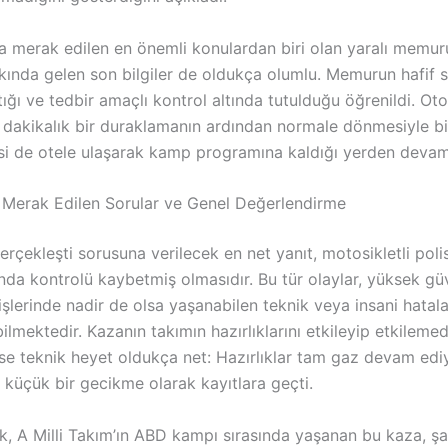
merak edilen en önemli konulardan biri olan yaralı memur
ında gelen son bilgiler de oldukça olumlu. Memurun hafif sı
tığı ve tedbir amaçlı kontrol altında tutulduğu öğrenildi. Ot
5 dakikalık bir duraklamanın ardından normale dönmesiyle birl
esi de otele ulaşarak kamp programına kaldığı yerden devam 
 Merak Edilen Sorular ve Genel Değerlendirme
erçekleşti sorusuna verilecek en net yanıt, motosikletli pol
ında kontrolü kaybetmiş olmasıdır. Bu tür olaylar, yüksek güv
şlerinde nadir de olsa yaşanabilen teknik veya insani hatal
lmektedir. Kazanın takımın hazırlıklarını etkileyip etkilemed
se teknik heyet oldukça net: Hazırlıklar tam gaz devam edi
 küçük bir gecikme olarak kayıtlara geçti.
k, A Milli Takım’ın ABD kampı sırasında yaşanan bu kaza, şa