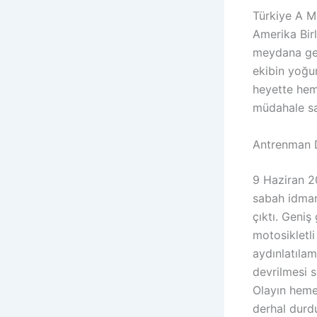
Türkiye A Mi
Amerika Bir
meydana gele
ekibin yoğu
heyette hem
müdahale say
Antrenman D
9 Haziran 20
sabah idman
çıktı. Geniş
motosikletli
aydınlatılam
devrilmesi 
Olayın heme
derhal durd