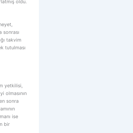
rlatmış oldu.
heyet,
a sonrası
ığı takvim
k tutulması
 yetkilisi,
i olmasının
men sonra
ramının
tmanı ise
n bir