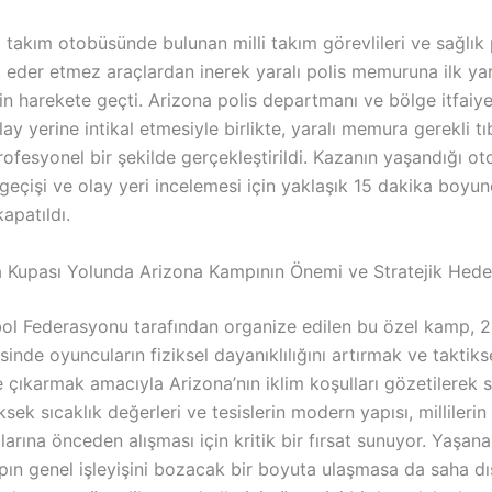
takım otobüsünde bulunan milli takım görevlileri ve sağlık 
 eder etmez araçlardan inerek yaralı polis memuruna ilk ya
n harekete geçti. Arizona polis departmanı ve bölge itfaiye
lay yerine intikal etmesiyle birlikte, yaralı memura gerekli tı
fesyonel bir şekilde gerçekleştirildi. Kazanın yaşandığı oto
geçişi ve olay yeri incelemesi için yaklaşık 15 dakika boyu
kapatıldı.
Kupası Yolunda Arizona Kampının Önemi ve Stratejik Hede
bol Federasyonu tarafından organize edilen bu özel kamp,
inde oyuncuların fiziksel dayanıklılığını artırmak ve taktik
 çıkarmak amacıyla Arizona’nın iklim koşulları gözetilerek se
sek sıcaklık değerleri ve tesislerin modern yapısı, millilerin
larına önceden alışması için kritik bir fırsat sunuyor. Yaşana
pın genel işleyişini bozacak bir boyuta ulaşmasa da saha dı