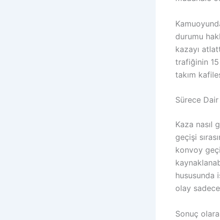
Kamuoyunda 
durumu hakk
kazayı atlat
trafiğinin 1
takım kafil
Sürece Dair
Kaza nasıl g
geçişi sıras
konvoy geçi
kaynaklanabi
hususunda i
olay sadece
Sonuç olara