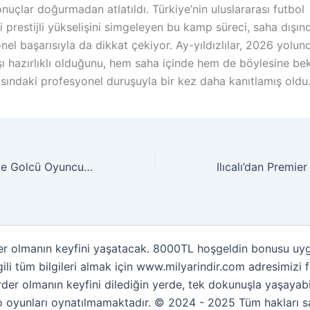
nuçlar doğurmadan atlatıldı. Türkiye’nin uluslararası futbol
 prestijli yükselişini simgeleyen bu kamp süreci, saha dışın
el başarısıyla da dikkat çekiyor. Ay-yıldızlılar, 2026 yolund
şı hazırlıklı olduğunu, hem saha içinde hem de böylesine b
ısındaki profesyonel duruşuyla bir kez daha kanıtlamış oldu
Sarı Kırmızı Ekipte Golcü Oyuncu Bilmecesi Derinleşiyor
er olmanın keyfini yaşatacak. 8000TL hoşgeldin bonusu uygu
lgili tüm bilgileri almak için www.milyarindir.com adresimizi
arder olmanın keyfini dilediğin yerde, tek dokunuşla yaşaya
o oyunları oynatılmamaktadır. © 2024 - 2025 Tüm hakları sak