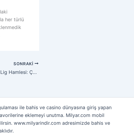
daki
a her türlü
eklenmedik
.
SONRAKI
Ilıcalı’dan Premier Lig Hamlesi: Çeyrek Milyar Euro Yatırım
laması ile bahis ve casino dünyasına giriş yapan
 favorilerine eklemeyi unutma. Milyar.com mobil
bilirsin. www.milyarindir.com adresimizde bahis ve
lıdır.