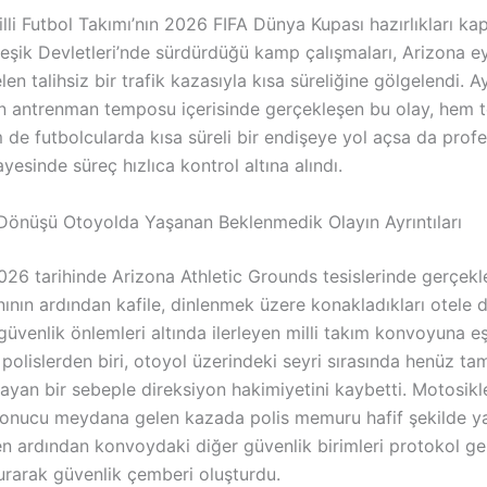
lli Futbol Takımı’nın 2026 FIFA Dünya Kupası hazırlıkları k
leşik Devletleri’nde sürdürdüğü kamp çalışmaları, Arizona e
n talihsiz bir trafik kazasıyla kısa süreliğine gölgelendi. Ay
n antrenman temposu içerisinde gerçekleşen bu olay, hem t
 de futbolcularda kısa süreli bir endişeye yol açsa da prof
esinde süreç hızlıca kontrol altına alındı.
önüşü Otoyolda Yaşanan Beklenmedik Olayın Ayrıntıları
26 tarihinde Arizona Athletic Grounds tesislerinde gerçekle
ının ardından kafile, dinlenmek üzere konakladıkları otele 
 güvenlik önlemleri altında ilerleyen milli takım konvoyuna e
 polislerden biri, otoyol üzerindeki seyri sırasında henüz ta
ayan bir sebeple direksiyon hakimiyetini kaybetti. Motosikl
sonucu meydana gelen kazada polis memuru hafif şekilde ya
n ardından konvoydaki diğer güvenlik birimleri protokol ger
urarak güvenlik çemberi oluşturdu.