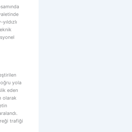
apsamında
yaletinde
-yıldızlı
eknik
esyonel
ştirilen
doğru yola
şlik eden
m olarak
etin
ralandı.
eği trafiği