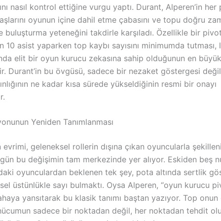
nı nasıl kontrol ettiğine vurgu yaptı. Durant, Alperen’in he
aşlarını oyunun içine dahil etme çabasını ve topu doğru z
e buluşturma yeteneğini takdirle karşıladı. Özellikle bir pivo
 10 asist yaparken top kaybı sayısını minimumda tutması, l
ında elit bir oyun kurucu zekasına sahip olduğunun en büyü
r. Durant’in bu övgüsü, sadece bir nezaket göstergesi değil
ınlığının ne kadar kısa sürede yükseldiğinin resmi bir onayı
r.
yonunun Yeniden Tanımlanması
evrimi, geleneksel rollerin dışına çıkan oyuncularla şekillen
gün bu değişimin tam merkezinde yer alıyor. Eskiden beş 
aki oyunculardan beklenen tek şey, pota altında sertlik g
sel üstünlükle sayı bulmaktı. Oysa Alperen, “oyun kurucu pi
ahaya yansıtarak bu klasik tanımı baştan yazıyor. Top onun 
hücumun sadece bir noktadan değil, her noktadan tehdit olu