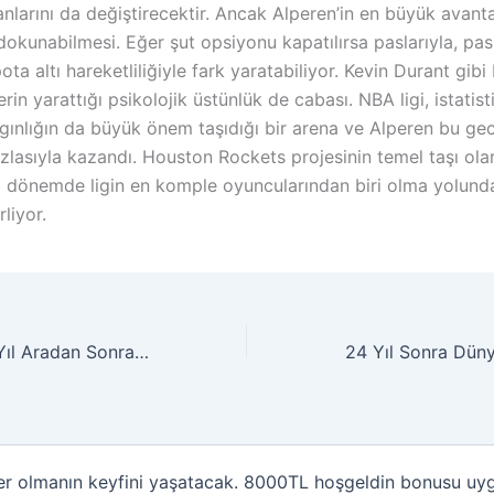
larını da değiştirecektir. Ancak Alperen’in en büyük avanta
dokunabilmesi. Eğer şut opsiyonu kapatılırsa paslarıyla, pas
pota altı hareketliliğiyle fark yaratabiliyor. Kevin Durant gibi
rin yarattığı psikolojik üstünlük de cabası. NBA ligi, istatisti
gınlığın da büyük önem taşıdığı bir arena ve Alperen bu ge
azlasıyla kazandı. Houston Rockets projesinin temel taşı ola
dönemde ligin en komple oyuncularından biri olma yolund
rliyor.
Ay-Yıldızlılar 24 Yıl Aradan Sonra Dünya Kupası’nda!
er olmanın keyfini yaşatacak. 8000TL hoşgeldin bonusu uygu