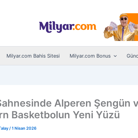
Milyar.com Bahis Sitesi
Milyar.com Bonus
Günc
ahnesinde Alperen Şengün 
n Basketbolun Yeni Yüzü
Talay
/
1 Nisan 2026