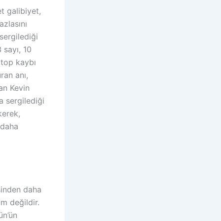
t galibiyet,
azlasını
sergilediği
 sayı, 10
 top kaybı
ran anı,
lan Kevin
 sergilediği
kerek,
 daha
sinden daha
m değildir.
ün’ün