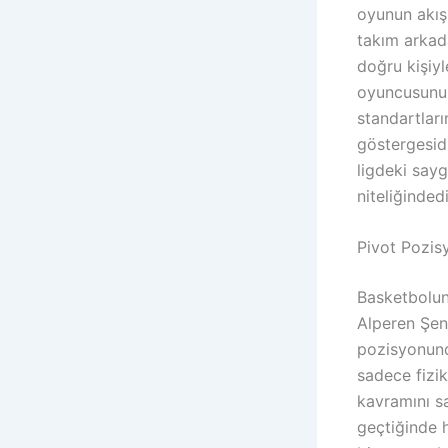
oyunun akışı
takım arkad
doğru kişiyl
oyuncusunun
standartlar
göstergesidi
ligdeki sayg
niteliğindedi
Pivot Pozis
Basketbolun 
Alperen Şen
pozisyonund
sadece fizik
kavramını s
geçtiğinde 