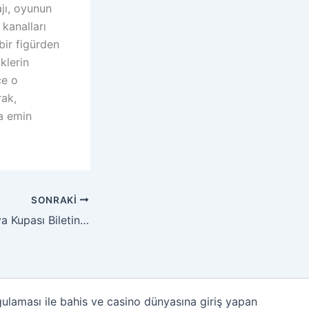
jı, oyunun
 kanalları
 bir figürden
klerin
ce o
rak,
a emin
SONRAKI
24 Yıl Sonra Dünya Kupası Biletini Aldık: Sırada Büyük Derbi Var
laması ile bahis ve casino dünyasına giriş yapan