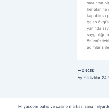
savunma plan
her alanına 
kapatılırsa 
gelen övgüle
yanında say
saygınlığı f
önümüzdeki 
adımlarla ile
ÖNCEKI
Milyar.com bahis ve casino markası sana milyard