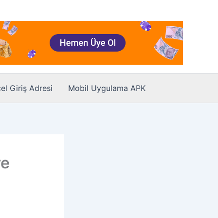
el Giriş Adresi
Mobil Uygulama APK
ve