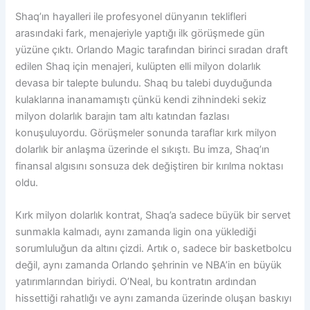
Shaq’ın hayalleri ile profesyonel dünyanın teklifleri
arasındaki fark, menajeriyle yaptığı ilk görüşmede gün
yüzüne çıktı. Orlando Magic tarafından birinci sıradan draft
edilen Shaq için menajeri, kulüpten elli milyon dolarlık
devasa bir talepte bulundu. Shaq bu talebi duyduğunda
kulaklarına inanamamıştı çünkü kendi zihnindeki sekiz
milyon dolarlık barajın tam altı katından fazlası
konuşuluyordu. Görüşmeler sonunda taraflar kırk milyon
dolarlık bir anlaşma üzerinde el sıkıştı. Bu imza, Shaq’ın
finansal algısını sonsuza dek değiştiren bir kırılma noktası
oldu.
Kırk milyon dolarlık kontrat, Shaq’a sadece büyük bir servet
sunmakla kalmadı, aynı zamanda ligin ona yüklediği
sorumluluğun da altını çizdi. Artık o, sadece bir basketbolcu
değil, aynı zamanda Orlando şehrinin ve NBA’in en büyük
yatırımlarından biriydi. O’Neal, bu kontratın ardından
hissettiği rahatlığı ve aynı zamanda üzerinde oluşan baskıyı