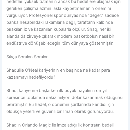
hedefleri yüksek tutmanın ancak bu hedeflere ulaşmak için
gereken çalışma azmini asla kaybetmemenin önemini
vurguluyor. Profesyonel spor dünyasında “değer,” sadece
banka hesabındaki rakamlarla değil, taraftarın kalbinde
bırakılan iz ve kazanılan kupalarla ölçülür. Shaq, her iki
alanda da zirveye çıkarak modern basketbolun nasıl bir
endüstriye dönüşebileceğini tüm dünyaya göstermiştir.
Sıkça Sorulan Sorular
Shaquille O’Neal kariyerinin en başında ne kadar para
kazanmayı hedefliyordu?
Shaq, kariyerine başlarken ilk büyük hayalinin on yıl
süresince toplamda sekiz milyon dolar kazanmak olduğunu
belirtmiştir. Bu hedef, o dönemin şartlarında kendisi için
oldukça yeterli ve güvenli bir liman olarak görünüyordu.
Shaq’ın Orlando Magic ile imzaladığı ilk kontratın bedeli