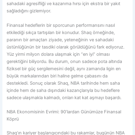
sahadaki agresifliği ve kazanma hırsı için ekstra bir yakıt
sağladığını gizlemiyor.
Finansal hedeflerin bir sporcunun performansını nasıl
etkilediği sıkça tartışılan bir konudur. Shaq örneğinde,
paranın bir amaçtan ziyade, yeteneğinin ve sahadaki
üstünlüğünün bir tasdiki olarak görüldüğünü fark ediyoruz.
Yüz yirmi milyon dolara ulaşmak için “en iyi” olması
gerektiğini biliyordu. Bu durum, onun sadece pota altında
fiziksel bir güç sergilemesini değil, aynı zamanda ligin en
büyük markalarından biri haline gelme çabasını da
destekledi. Sonuç olarak Shaq, NBA tarihinde hem saha
içinde hem de saha dışındaki kazançlarıyla bu hedeflere
sadece ulaşmakla kalmadı, onları kat kat aşmayı başardı.
NBA Ekonomisinin Evrimi: 90’lardan Günümüze Finansal
Köprü
Shaq’ın kariyer başlangıcındaki bu rakamlar, bugünün NBA