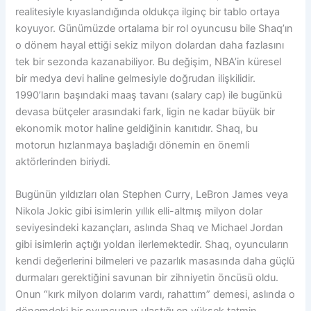
realitesiyle kıyaslandığında oldukça ilginç bir tablo ortaya
koyuyor. Günümüzde ortalama bir rol oyuncusu bile Shaq’ın
o dönem hayal ettiği sekiz milyon dolardan daha fazlasını
tek bir sezonda kazanabiliyor. Bu değişim, NBA’in küresel
bir medya devi haline gelmesiyle doğrudan ilişkilidir.
1990’ların başındaki maaş tavanı (salary cap) ile bugünkü
devasa bütçeler arasındaki fark, ligin ne kadar büyük bir
ekonomik motor haline geldiğinin kanıtıdır. Shaq, bu
motorun hızlanmaya başladığı dönemin en önemli
aktörlerinden biriydi.
Bugünün yıldızları olan Stephen Curry, LeBron James veya
Nikola Jokic gibi isimlerin yıllık elli-altmış milyon dolar
seviyesindeki kazançları, aslında Shaq ve Michael Jordan
gibi isimlerin açtığı yoldan ilerlemektedir. Shaq, oyuncuların
kendi değerlerini bilmeleri ve pazarlık masasında daha güçlü
durmaları gerektiğini savunan bir zihniyetin öncüsü oldu.
Onun “kırk milyon dolarım vardı, rahattım” demesi, aslında o