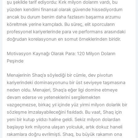
şu şekilde tarif ediyordu: Kırk milyon dolarım vardı, bu
yüzden kendimi finansal olarak güvende hissediyordum
ancak bu durum benim daha fazlasını başarma arzumu
köreltmek yerine kamçıladı. Bu süreç, elit sporcuların
profesyonel kariyerlerinde para ve performans arasındaki
doğrudan korelasyonun en somut örneklerinden biridir.
Motivasyon Kaynağı Olarak Para: 120 Milyon Doların
Peşinde
Menajerinin Shaq’a söylediği bir cümle, dev pivotun
kariyerindeki dominasyonunu bir üst seviyeye taşımasına
neden oldu. Menajeri, Shaq’a eğer ligi domine etmeye
devam ederse ve yeteneklerini sergilemekten
vazgeçmezse, birkaç yıl içinde yüz yirmi milyon dolarlık bir
sözleşme imzalayabileceğini fısıldadı. Bu vaat, Shaq için
yeni bir kutup yıldızı haline geldi. Sekiz milyon dolardan
başlayıp kırk milyona ulaşan yolculuk, artık dokuz haneli
rakamlara doğru evrilmişti. Shaq, bu büyük rakamın ona