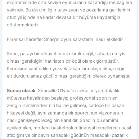
ekonomisinde orta seviye oyuncuların kazandığı meblağlara
yakındır. Bu durum, ligin televizyon ve pazarlama gelirlerinin
otuz yıl içinde ne kadar devasa bir büyüme kaydettiğini
göstermektedir.
Finansal hedefler Shaq’ın oyun karakterini nasıl etkiledi?
Shaq, parayı bir rehavet aracı olarak değil, sahada en iyisi
olması gerektiğini hatırlatan bir ödül olarak görmüştür.
Kendisine vaat edilen yüksek rakamlara ulaşmak için ligin
en durdurulamaz gücü olması gerektiğini bilerek oynamıştır.
Sonuç olarak:
Shaquille O’Neal’ın sekiz milyon dolarlık
mütevazı hayalinden başlayıp profesyonel sporun en
zengin isimlerinden biri haline gelmesi, sadece bir başarı
hikayesi değil, aynı zamanda bir sporcunun vizyonunun
nasıl genişleyebileceğinin kanıtıdır. Shaq’ın bu samimi
açıklamaları, modern basketbolun finansal temellerinin nasıl
atıldığını ve bir devin sahadaki gücünün masadaki pazarlık