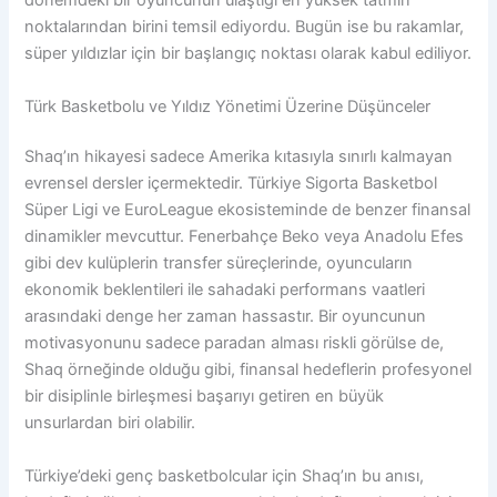
dönemdeki bir oyuncunun ulaştığı en yüksek tatmin
noktalarından birini temsil ediyordu. Bugün ise bu rakamlar,
süper yıldızlar için bir başlangıç noktası olarak kabul ediliyor.
Türk Basketbolu ve Yıldız Yönetimi Üzerine Düşünceler
Shaq’ın hikayesi sadece Amerika kıtasıyla sınırlı kalmayan
evrensel dersler içermektedir. Türkiye Sigorta Basketbol
Süper Ligi ve EuroLeague ekosisteminde de benzer finansal
dinamikler mevcuttur. Fenerbahçe Beko veya Anadolu Efes
gibi dev kulüplerin transfer süreçlerinde, oyuncuların
ekonomik beklentileri ile sahadaki performans vaatleri
arasındaki denge her zaman hassastır. Bir oyuncunun
motivasyonunu sadece paradan alması riskli görülse de,
Shaq örneğinde olduğu gibi, finansal hedeflerin profesyonel
bir disiplinle birleşmesi başarıyı getiren en büyük
unsurlardan biri olabilir.
Türkiye’deki genç basketbolcular için Shaq’ın bu anısı,