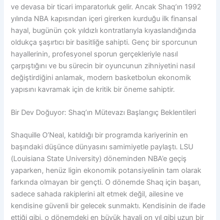
ve devasa bir ticari imparatorluk gelir. Ancak Shaq’ın 1992
yılında NBA kapısından içeri girerken kurduğu ilk finansal
hayal, bugünün çok yıldızlı kontratlarıyla kıyaslandığında
oldukça şaşırtıcı bir basitliğe sahipti. Genç bir sporcunun
hayallerinin, profesyonel sporun gerçekleriyle nasıl
çarpıştığını ve bu sürecin bir oyuncunun zihniyetini nasıl
değiştirdiğini anlamak, modern basketbolun ekonomik
yapısını kavramak için de kritik bir öneme sahiptir.
Bir Dev Doğuyor: Shaq’ın Mütevazı Başlangıç Beklentileri
Shaquille O’Neal, katıldığı bir programda kariyerinin en
başındaki düşünce dünyasını samimiyetle paylaştı. LSU
(Louisiana State University) döneminden NBA’e geçiş
yaparken, henüz ligin ekonomik potansiyelinin tam olarak
farkında olmayan bir gençti. O dönemde Shaq için başarı,
sadece sahada rakiplerini alt etmek değil, ailesine ve
kendisine güvenli bir gelecek sunmaktı. Kendisinin de ifade
ettiği gibi, o dönemdeki en büyük hayali on yıl gibi uzun bir