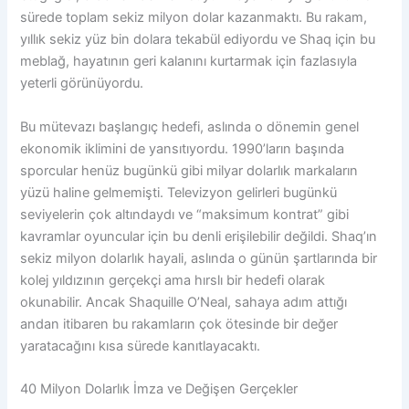
sürede toplam sekiz milyon dolar kazanmaktı. Bu rakam,
yıllık sekiz yüz bin dolara tekabül ediyordu ve Shaq için bu
meblağ, hayatının geri kalanını kurtarmak için fazlasıyla
yeterli görünüyordu.
Bu mütevazı başlangıç hedefi, aslında o dönemin genel
ekonomik iklimini de yansıtıyordu. 1990’ların başında
sporcular henüz bugünkü gibi milyar dolarlık markaların
yüzü haline gelmemişti. Televizyon gelirleri bugünkü
seviyelerin çok altındaydı ve “maksimum kontrat” gibi
kavramlar oyuncular için bu denli erişilebilir değildi. Shaq’ın
sekiz milyon dolarlık hayali, aslında o günün şartlarında bir
kolej yıldızının gerçekçi ama hırslı bir hedefi olarak
okunabilir. Ancak Shaquille O’Neal, sahaya adım attığı
andan itibaren bu rakamların çok ötesinde bir değer
yaratacağını kısa sürede kanıtlayacaktı.
40 Milyon Dolarlık İmza ve Değişen Gerçekler