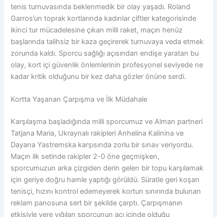
tenis turnuvasında beklenmedik bir olay yaşadı. Roland
Garros’un toprak kortlarında kadınlar çiftler kategorisinde
ikinci tur mücadelesine çıkan milli raket, maçın henüz
başlarında talihsiz bir kaza geçirerek turnuvaya veda etmek
zorunda kaldı. Sporcu sağlığı açısından endişe yaratan bu
olay, kort içi güvenlik önlemlerinin profesyonel seviyede ne
kadar kritik olduğunu bir kez daha gözler önüne serdi.
Kortta Yaşanan Çarpışma ve İlk Müdahale
Karşılaşma başladığında milli sporcumuz ve Alman partneri
Tatjana Maria, Ukraynalı rakipleri Anhelina Kalinina ve
Dayana Yastremska karşısında zorlu bir sınav veriyordu.
Maçın ilk setinde rakipler 2-0 öne geçmişken,
sporcumuzun arka çizgiden derin gelen bir topu karşılamak
için geriye doğru hamle yaptığı görüldü. Süratle geri koşan
tenisçi, hızını kontrol edemeyerek kortun sınırında bulunan
reklam panosuna sert bir şekilde çarptı. Çarpışmanın
etkisiyle yere yığılan sporcunun acı içinde olduğu