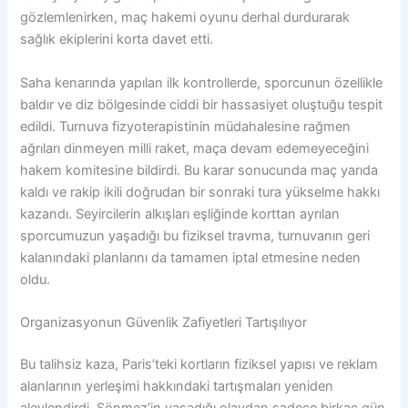
gözlemlenirken, maç hakemi oyunu derhal durdurarak
sağlık ekiplerini korta davet etti.
Saha kenarında yapılan ilk kontrollerde, sporcunun özellikle
baldır ve diz bölgesinde ciddi bir hassasiyet oluştuğu tespit
edildi. Turnuva fizyoterapistinin müdahalesine rağmen
ağrıları dinmeyen milli raket, maça devam edemeyeceğini
hakem komitesine bildirdi. Bu karar sonucunda maç yarıda
kaldı ve rakip ikili doğrudan bir sonraki tura yükselme hakkı
kazandı. Seyircilerin alkışları eşliğinde korttan ayrılan
sporcumuzun yaşadığı bu fiziksel travma, turnuvanın geri
kalanındaki planlarını da tamamen iptal etmesine neden
oldu.
Organizasyonun Güvenlik Zafiyetleri Tartışılıyor
Bu talihsiz kaza, Paris’teki kortların fiziksel yapısı ve reklam
alanlarının yerleşimi hakkındaki tartışmaları yeniden
alevlendirdi. Sönmez’in yaşadığı olaydan sadece birkaç gün