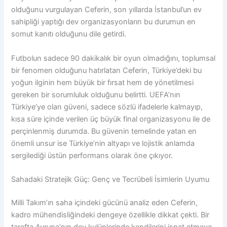
olduğunu vurgulayan Ceferin, son yıllarda İstanbul’un ev
sahipliği yaptığı dev organizasyonların bu durumun en
somut kanıtı olduğunu dile getirdi.
Futbolun sadece 90 dakikalık bir oyun olmadığını, toplumsal
bir fenomen olduğunu hatırlatan Ceferin, Türkiye’deki bu
yoğun ilginin hem büyük bir fırsat hem de yönetilmesi
gereken bir sorumluluk olduğunu belirtti. UEFA’nın
Türkiye’ye olan güveni, sadece sözlü ifadelerle kalmayıp,
kısa süre içinde verilen üç büyük final organizasyonu ile de
perçinlenmiş durumda. Bu güvenin temelinde yatan en
önemli unsur ise Türkiye’nin altyapı ve lojistik anlamda
sergilediği üstün performans olarak öne çıkıyor.
Sahadaki Stratejik Güç: Genç ve Tecrübeli İsimlerin Uyumu
Milli Takım’ın saha içindeki gücünü analiz eden Ceferin,
kadro mühendisliğindeki dengeye özellikle dikkat çekti. Bir
tarafta Avrupa’nın dev kulüplerinde kendilerini ispat etmeye