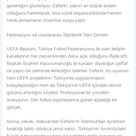
gerektiğini gösteriyor. Ceferin, sabrın en büyük erdem
olduğunu hatırlatarak, kısa süreli başarısızlıklarda hemen
havlu atmamanın önemine vurgu yaptı.
Federasyon ve Uluslararası İlişkilerde Yeni Dönem
UEFA Başkanı, Türkiye Futbol Federasyonu ile olan iletişim
kanallarının her zamankinden daha açık olduğunu ifade etti.
Başkan İbrahim Hacıosmanoğlu ile kurulan diyaloğun şeffaf
ve yapıcı bir zeminde ilerlediğini belirten Ceferin, bu uyumun
hem UEFA projelerinin Türkiye’de uygulanmasını
kolaylaştırdığını hem de Türkiye’nin UEFA içindeki temsil
gücünü artırdığını söyledi. Profesyonel bir yönetim
anlayışının, tüm futbol paydaşlarına güven aşıladığı bir
gerçek.
Sonuç olarak, Aleksander Ceferin’in İstanbul’dan ayrılırken
bıraktığı tablo oldukça umut verici. Türkiye’nin önümüzdeki
büyük turnuvalarda sadece bir katılımcı değil, kupanın en